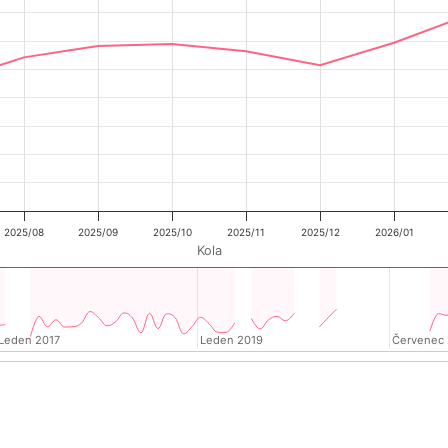
2025/08
2025/09
2025/10
2025/11
2025/12
2026/01
Kola
Leden 2017
Leden 2017
Leden 2019
Leden 2019
Červenec 
Červenec 